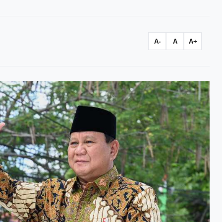
A-
A
A+