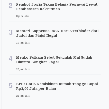
2
Pemkot Jogja Tekan Belanja Pegawai Lewat
Pembatasan Rekrutmen
8 jam lalu
3
Menteri Bappenas: ASN Harus Terhindar dari
Judol dan Pinjol Ilegal
19 jam lalu
4
Menko Polkam Sebut Sejumlah Mal Sudah
Diminta Bongkar Pagar
20 jam lalu
5
BPS: Garis Kemiskinan Rumah Tangga Capai
Rp3,09 Juta per Bulan
21 jam lalu